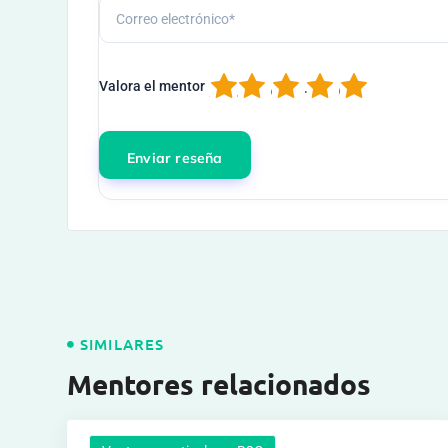
1
2
3
4
5
Valora el mentor
SIMILARES
Mentores relacionados