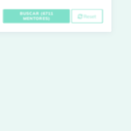
BUSCAR (6711
Reset
MENTORES)