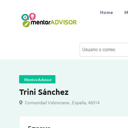
Home
M
MentorAdvisor
Trini Sánchez
Comunidad Valenciana-
,
España
,
46014