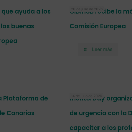
20 de julio de 2026
a que ayuda a los
CIDIHUB recibe la má
r las buenas
Comisión Europea
uropea
Leer más
14 de julio de 2026
a Plataforma de
mentorDay organiza 
de Canarias
de urgencia con la D
capacitar a los prof