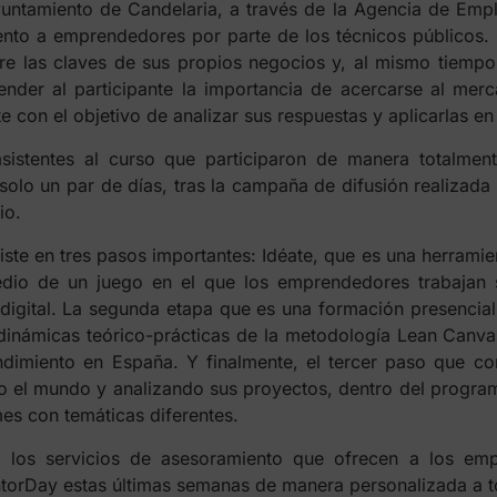
ntamiento de Candelaria, a través de la Agencia de Empl
nto a emprendedores por parte de los técnicos públicos
e las claves de sus propios negocios y, al mismo tiempo,
nder al participante la importancia de acercarse al merc
te con el objetivo de analizar sus respuestas y aplicarlas 
sistentes al curso que participaron de manera totalment
solo un par de días, tras la campaña de difusión realizada
io.
te en tres pasos importantes: Idéate, que es una herramient
dio de un juego en el que los emprendedores trabajan 
digital. La segunda etapa que es una formación presencia
n dinámicas teórico-prácticas de la metodología Lean Canv
ndimiento en España. Y finalmente, el tercer paso que con
el mundo y analizando sus proyectos, dentro del progra
es con temáticas diferentes.
r los servicios de asesoramiento que ofrecen a los emp
torDay estas últimas semanas de manera personalizada a t