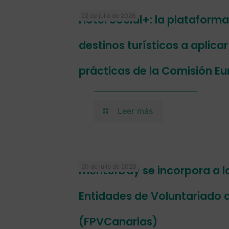
22 de julio de 2026
Hotel Social+: la plataform
destinos turísticos a aplica
prácticas de la Comisión E
Leer más
20 de julio de 2026
mentorDay se incorpora a l
Entidades de Voluntariado 
(FPVCanarias)