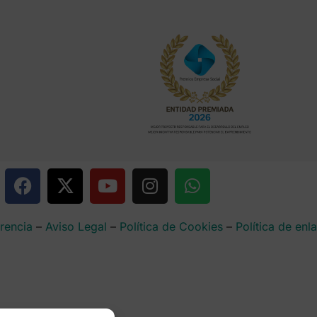
rencia
–
Aviso Legal
–
Política de Cookies
–
Política de enl