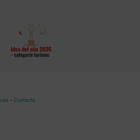
aces
–
Contacto