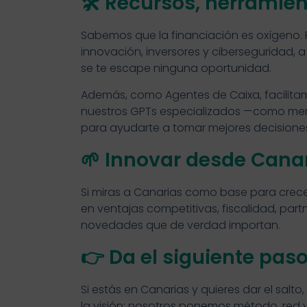
🛠️ Recursos, herramien
Sabemos que la financiación es oxígeno
innovación, inversores y ciberseguridad, 
se te escape ninguna oportunidad.
Además, como Agentes de Caixa, facilita
nuestros GPTs especializados —como men
para ayudarte a tomar mejores decisione
🌱 Innovar desde Canar
Si miras a Canarias como base para crec
en ventajas competitivas, fiscalidad, par
novedades que de verdad importan.
👉 Da el siguiente pas
Si estás en Canarias y quieres dar el salto, 
la visión; nosotros ponemos método, red y