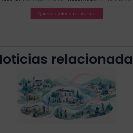
Quiero acelerar mi startup
oticias relacionad