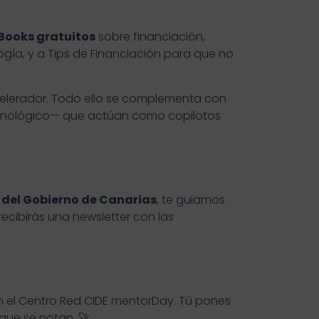
Books gratuitos
sobre financiación,
gía, y a Tips de Financiación para que no
elerador. Todo ello se complementa con
ecnológico— que actúan como copilotos
 del Gobierno de Canarias
, te guiamos
ecibirás una newsletter con las
 el Centro Red CIDE mentorDay. Tú pones
que se notan. 🚀