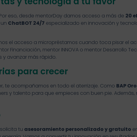
tas y tecnología a tu favor
. Por eso, desde mentorDay damos acceso a más de
20 e
a un
ChatBOT 24/7
especializado en innovación y tecnolo
mos el acceso a micropréstamos cuando toca pisar el ac
tor Financiación, mentor INNOVA o mentor Desarrollo T
s y avanzar más rápido.
ias para crecer
er, te acompañamos en todo el aterrizaje. Como
BAP Oro
tners y talento para que empieces con buen pie. Además, r
o
solicita tu
asesoramiento personalizado y gratuito
en
 energía. Vamos a convertir tu innovación en resultados 