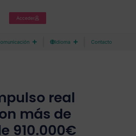
Acceder
omunicación
Idioma
Contacto
mpulso real
con más de
de 910.000€