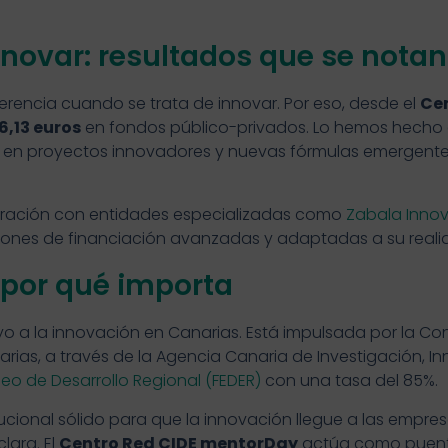
nnovar: resultados que se notan
erencia cuando se trata de innovar. Por eso, desde el
Ce
6,13 euros
en fondos público-privados. Lo hemos hecho 
en proyectos innovadores y nuevas fórmulas emergentes
boración con entidades especializadas como
Zabala Innov
iones de financiación avanzadas y adaptadas a su reali
y por qué importa
o a la innovación en Canarias. Está impulsada por la Con
rias, a través de la Agencia Canaria de Investigación, I
o de Desarrollo Regional (FEDER)
con una tasa del 85%.
tucional sólido para que la innovación llegue a las empre
ara. El
Centro Red CIDE mentorDay
actúa como puente 