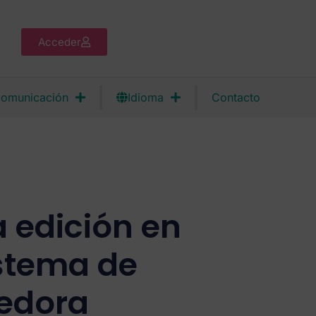
Acceder
omunicación
Idioma
Contacto
 edición en
istema de
edora