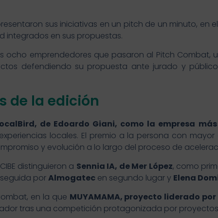
presentaron sus iniciativas en un pitch de un minuto, en 
d integrados en sus propuestas.
 los ocho emprendedores que pasaron al Pitch Combat, un
rectos defendiendo su propuesta ante jurado y públic
 de la edición
ocalBird, de Edoardo Giani, como la empresa más 
xperiencias locales. El premio a la persona con mayo
mpromiso y evolución a lo largo del proceso de acelerac
CIBE distinguieron a
Sennia IA, de Mer López
, como prim
, seguida por
Almogatec
en segundo lugar y
Elena Dom
 Combat, en la que
MUYAMAMA, proyecto liderado por 
nador tras una competición protagonizada por proyecto