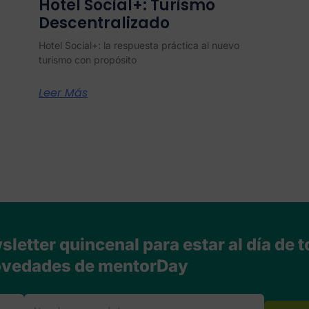
Hotel Social+: Turismo
Descentralizado
Hotel Social+: la respuesta práctica al nuevo
turismo con propósito
Leer Más
letter quincenal para estar al día de t
vedades de mentorDay