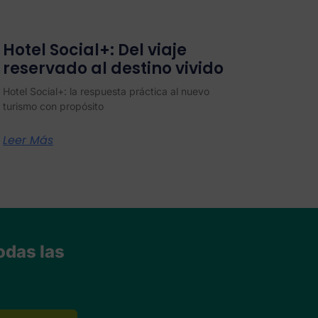
Hotel Social+: Del viaje
reservado al destino vivido
Hotel Social+: la respuesta práctica al nuevo
turismo con propósito
Leer Más
odas las