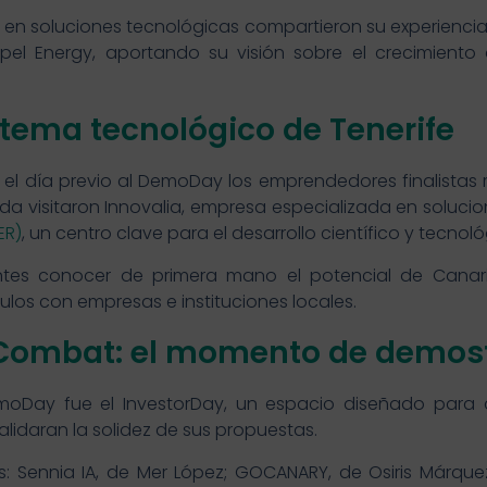
en soluciones tecnológicas compartieron su experiencia
rpel Energy, aportando su visión sobre el crecimient
stema tecnológico de Tenerife
l día previo al DemoDay los emprendedores finalistas r
ada visitaron Innovalia, empresa especializada en soluci
ER)
, un centro clave para el desarrollo científico y tecnol
ipantes conocer de primera mano el potencial de Cana
ulos con empresas e instituciones locales.
 Combat: el momento de demostr
moDay fue el InvestorDay, un espacio diseñado para 
alidaran la solidez de sus propuestas.
ps: Sennia IA, de Mer López; GOCANARY, de Osiris Márque