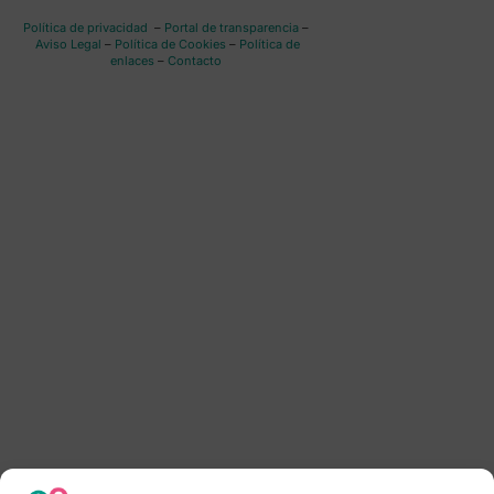
Política de privacidad
–
Portal de transparencia
–
Aviso Legal
–
Política de Cookies
–
Política de
enlaces
–
Contacto