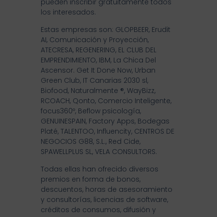
pueden inscribir gratuitamente todos
los interesados.
Estas empresas son: GLOPBEER, Erudit
AI, Comunicación y Proyección,
ATECRESA, REGENERING, EL CLUB DEL
EMPRENDIMIENTO, IBM, La Chica Del
Ascensor. Get It Done Now, Urban
Green Club, IT Canarias 2030 sl,
Biofood, Naturalmente ®, WayBizz,
RCOACH, Qonto, Comercio Inteligente,
focus360º, Beflow psicología,
GENUINESPAIN, Factory Apps, Bodegas
Platé, TALENTOO, Influencity, CENTROS DE
NEGOCIOS G88, S.L., Red Cide,
SPAWELLPLUS SL, VELA CONSULTORS.
Todas ellas han ofrecido diversos
premios en forma de bonos,
descuentos, horas de asesoramiento
y consultorías, licencias de software,
créditos de consumos, difusión y