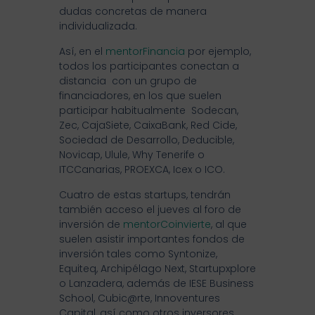
dudas concretas de manera
individualizada.
Así, en el
mentorFinancia
por ejemplo,
todos los participantes conectan a
distancia con un grupo de
financiadores, en los que suelen
participar habitualmente Sodecan,
Zec, CajaSiete, CaixaBank, Red Cide,
Sociedad de Desarrollo, Deducible,
Novicap, Ulule, Why Tenerife o
ITCCanarias, PROEXCA, Icex o ICO.
Cuatro de estas startups, tendrán
también acceso el jueves al foro de
inversión de
mentorCoinvierte
, al que
suelen asistir importantes fondos de
inversión tales como Syntonize,
Equiteq, Archipélago Next, Startupxplore
o Lanzadera, además de IESE Business
School, Cubic@rte, Innoventures
Capital, así como otros inversores