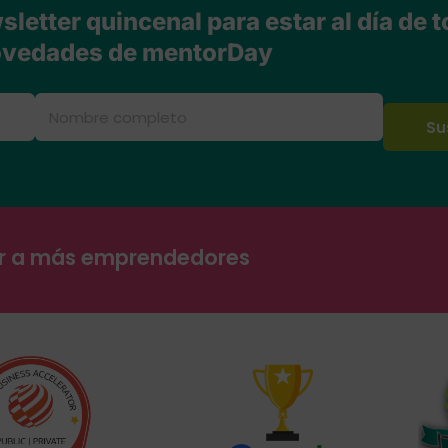
letter quincenal para estar al día de t
vedades de mentorDay
ar a más emprendedores