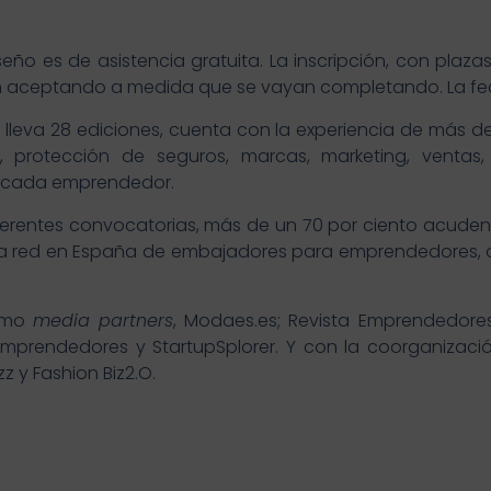
ño
o es de asistencia gratuita. La inscripción, con plazas
n aceptando a medida que se vayan completando. La fecha
lleva 28 ediciones, cuenta con la experiencia de más de
l, protección de seguros, marcas, marketing, ventas,
e cada emprendedor.
ferentes convocatorias, más de un 70 por ciento acuden 
era red en España de embajadores para emprendedores, 
como
media partners
, Modaes.es; Revista Emprendedores,
mprendedores y StartupSplorer. Y con la coorganización
z y Fashion Biz2.O.