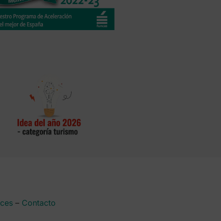
aces
–
Contacto