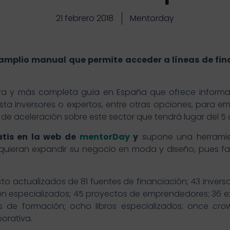
21 febrero 2018
Mentorday
mplio manual que permite acceder a líneas de finan
ra y más completa guía en España que ofrece informa
sta inversores o expertos, entre otras opciones, para 
de aceleración sobre este sector que tendrá lugar del 5 
atis en la web de
mentorDay
y
supone una herramien
ieran expandir su negocio en moda y diseño, pues faci
o actualizados de 81 fuentes de financiación; 43 inverso
n especializados; 45 proyectos de emprendedores; 36 ex
s de formación; ocho libros especializados; once
cro
orativa.