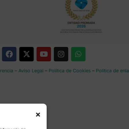
rencia
–
Aviso Legal
–
Política de Cookies
–
Política de enl