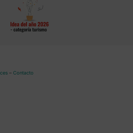
aces
–
Contacto