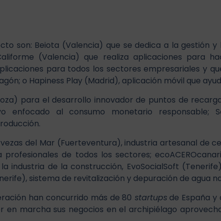
to son: Beiota (Valencia) que se dedica a la gestión y l
 Califorme (Valencia) que realiza aplicaciones para 
aplicaciones para todos los sectores empresariales y q
ón; o Hapiness Play (Madrid), aplicación móvil que ayuda
za) para el desarrollo innovador de puntos de recarga d
o enfocado al consumo monetario responsable; Soni
roducción.
vezas del Mar (Fuerteventura), industria artesanal de ce
ra profesionales de todos los sectores; ecoACEROcanari
 industria de la construcción, EvoSocialSoft (Tenerife), 
rife), sistema de revitalización y depuración de agua na
eración han concurrido más de 80
startups
de España y d
r en marcha sus negocios en el archipiélago aprovechan