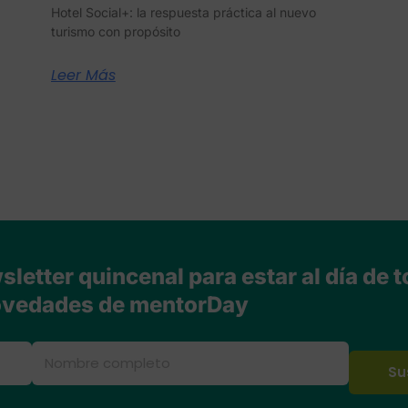
Hotel Social+: la respuesta práctica al nuevo
turismo con propósito
Leer Más
letter quincenal para estar al día de t
vedades de mentorDay