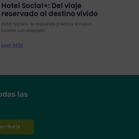
Hotel Social+: Del viaje
reservado al destino vivido
Hotel Social+: la respuesta práctica al nuevo
turismo con propósito
Leer Más
odas las