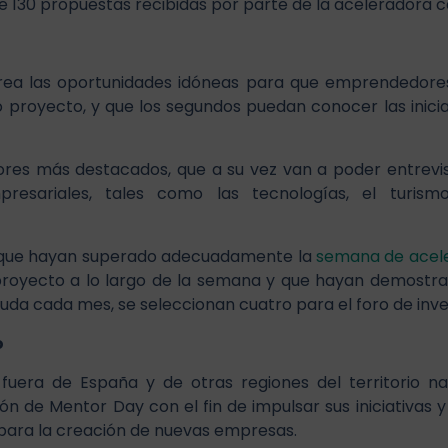
 130 propuestas recibidas por parte de la aceleradora c
ea las oportunidades idóneas para que emprendedores
 proyecto, y que los segundos puedan conocer las inic
ores más destacados, que a su vez van a poder entrev
resariales, tales como las tecnologías, el turismo,
ue hayan superado adecuadamente la
semana de acel
proyecto a lo largo de la semana y que hayan demostrad
a cada mes, se seleccionan cuatro para el foro de inve
o
era de España y de otras regiones del territorio na
ón de Mentor Day con el fin de impulsar sus iniciativas
 para la creación de nuevas empresas.