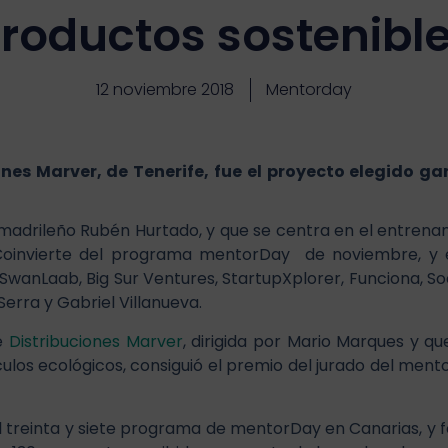
roductos sostenibl
12 noviembre 2018
Mentorday
nes Marver, de Tenerife, fue el proyecto elegido g
n madrileño Rubén Hurtado, y que se centra en el entrenam
 Coinvierte del programa mentorDay de noviembre, y e
 SwanLaab, Big Sur Ventures, StartupXplorer, Funciona, So
rra y Gabriel Villanueva.
fe
Distribuciones Marver
, dirigida por Mario Marques y q
culos ecológicos, consiguió el premio del jurado del men
treinta y siete programa de mentorDay en Canarias, y for