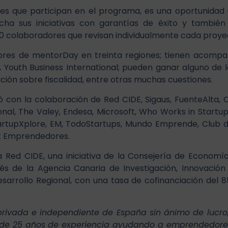
s que participan en el programa, es una oportunidad
cha sus iniciativas con garantías de éxito y tambié
0 colaboradores que revisan individualmente cada proye
ores de mentorDay en treinta regiones; tienen acomp
 Youth Business International; pueden ganar alguno de 
ión sobre fiscalidad, entre otras muchas cuestiones.
on la colaboración de Red CIDE, Sigaus, FuenteAlta, C
onal, The Valey, Endesa, Microsoft, Who Works in Startups
 StartupXplore, EM, TodoStartups, Mundo Emprende, Club
rt Emprendedores.
Red CIDE, una iniciativa de la Consejería de Economía
s de la Agencia Canaria de Investigación, Innovación 
sarrollo Regional, con una tasa de cofinanciación del
privada e independiente de España sin ánimo de lucro
 de 25 años de experiencia ayudando a emprendedores,