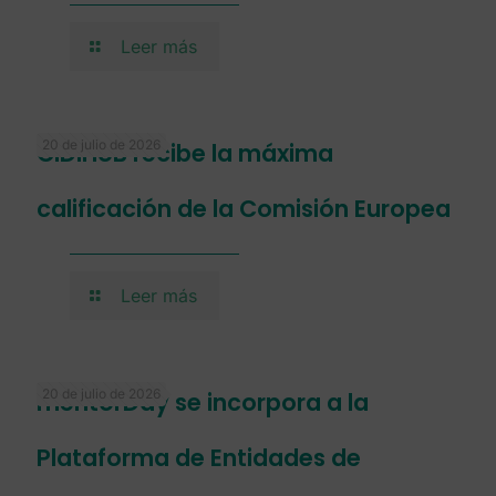
Leer más
20 de julio de 2026
CIDIHUB recibe la máxima
calificación de la Comisión Europea
Leer más
20 de julio de 2026
mentorDay se incorpora a la
Plataforma de Entidades de