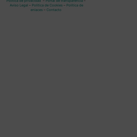
Política de privacidad
–
Portal de transparencia
–
Aviso Legal
–
Política de Cookies
–
Política de
enlaces
–
Contacto