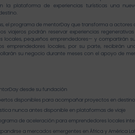
 en la plataforma de experiencias turísticas una nuev
estino.
Plus, el programa de mentorDay que transforma a actores 
los viajeros podrán reservar experiencias regenerativas
ups locales, pequeños emprendedores— y compartirán su
 Los emprendedores locales, por su parte, recibirán
llarán su negocio durante meses con el apoyo de ment
ntorDay desde su fundación
pertos disponibles para acompañar proyectos en destin
ística nunca antes disponible en plataformas de viaje
ograma de aceleración para emprendedores locales integ
xpandirse a mercados emergentes en África y América La