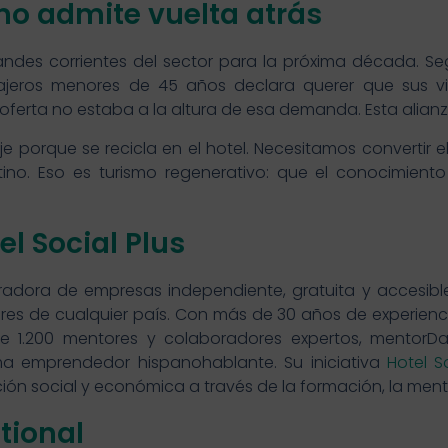
no admite vuelta atrás
randes corrientes del sector para la próxima década. Se
ajeros menores de 45 años declara querer que sus vi
 oferta no estaba a la altura de esa demanda. Esta alian
je porque se recicla en el hotel. Necesitamos convertir 
ino. Eso es turismo regenerativo: que el conocimiento
l Social Plus
radora de empresas independiente, gratuita y accesibl
s de cualquier país. Con más de 30 años de experienc
 1.200 mentores y colaboradores expertos, mentorD
ma emprendedor hispanohablante. Su iniciativa
Hotel S
ón social y económica a través de la formación, la mento
tional