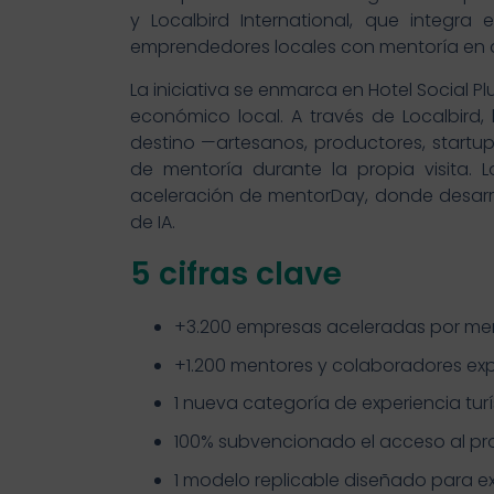
y Localbird International, que integra
emprendedores locales con mentoría en d
La iniciativa se enmarca en Hotel Social 
económico local. A través de Localbird, 
destino —artesanos, productores, start
de mentoría durante la propia visita.
aceleración de mentorDay, donde desarro
de IA.
5 cifras clave
+3.200 empresas aceleradas por me
+1.200 mentores y colaboradores ex
1 nueva categoría de experiencia tur
100% subvencionado el acceso al pr
1 modelo replicable diseñado para e