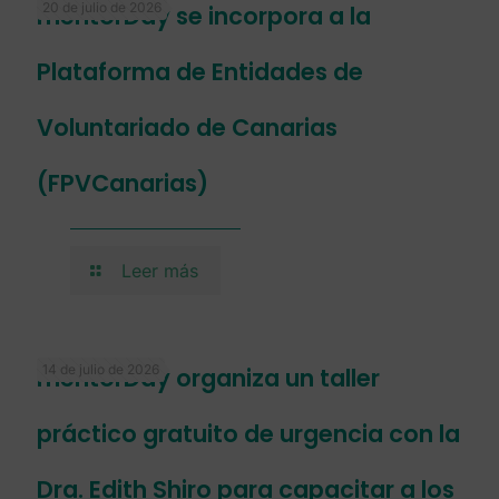
20 de julio de 2026
mentorDay se incorpora a la
Plataforma de Entidades de
Voluntariado de Canarias
(FPVCanarias)
Leer más
14 de julio de 2026
mentorDay organiza un taller
práctico gratuito de urgencia con la
Dra. Edith Shiro para capacitar a los