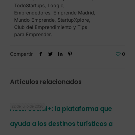
TodoStartups, Loogic,
Emprendedores, Emprende Madrid,
Mundo Emprende, StartupXplore,
Club del Emprendimiento y Tips
para Emprender.
Compartir
0
Artículos relacionados
22 de julio de 2026
Hotel Social+: la plataforma que
ayuda a los destinos turísticos a