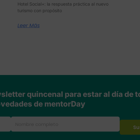
Hotel Social+: la respuesta práctica al nuevo
turismo con propósito
Leer Más
letter quincenal para estar al día de t
vedades de mentorDay