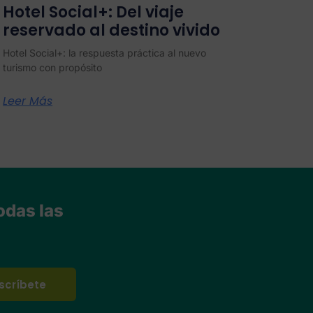
Hotel Social+: Del viaje
reservado al destino vivido
Hotel Social+: la respuesta práctica al nuevo
turismo con propósito
Leer Más
odas las