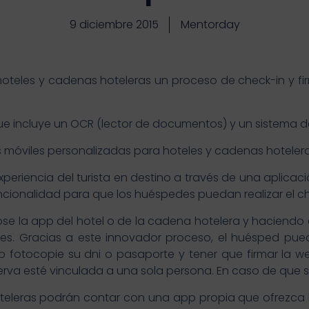
9 diciembre 2015
Mentorday
hoteles y cadenas hoteleras un proceso de check-in y firm
ue incluye un OCR (lector de documentos) y un sistema de
s móviles personalizadas para hoteles y cadenas hoteler
experiencia del turista en destino a través de una aplica
ionalidad para que los huéspedes puedan realizar el chec
 la app del hotel o de la cadena hotelera y haciendo el
aves. Gracias a este innovador proceso, el huésped pue
 fotocopie su dni o pasaporte y tener que firmar la we
erva esté vinculada a una sola persona. En caso de que s
hoteleras podrán contar con una app propia que ofrezca 