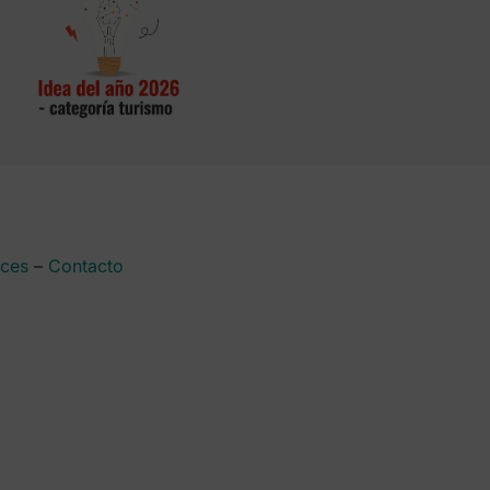
aces
–
Contacto