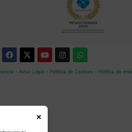
rencia
–
Aviso Legal
–
Política de Cookies
–
Política de enl