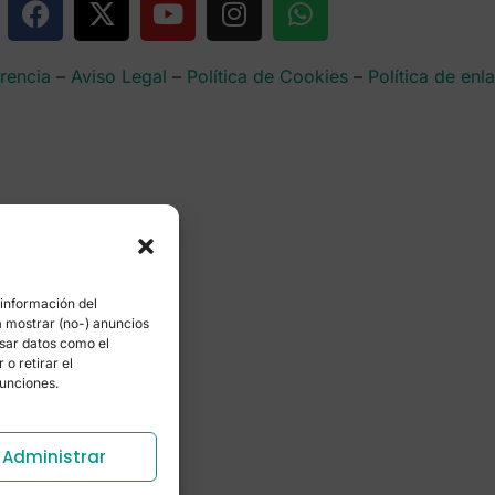
rencia
–
Aviso Legal
–
Política de Cookies
–
Política de enl
 información del
a mostrar (no-) anuncios
esar datos como el
o retirar el
funciones.
Administrar