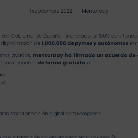
1 septiembre 2022
Mentorday
del Gobierno de España, financiado al 100% con fond
 digitalización de
1.000.000 de pymes y autónomos
en t
 estas ayudas,
mentorDay ha firmado un acuerdo de 
 podrá acceder
de forma gratuita
a:
ión
tal
 la transformación digital de tu empresa.
 la digitalización de emprendedores y pymes. 🚀