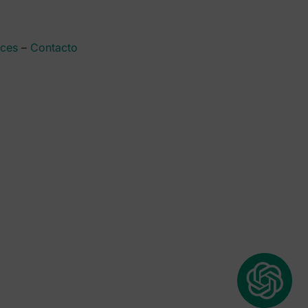
aces
–
Contacto