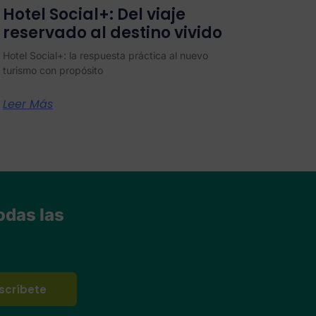
Hotel Social+: Del viaje
reservado al destino vivido
Hotel Social+: la respuesta práctica al nuevo
turismo con propósito
Leer Más
odas las