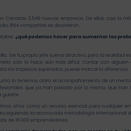
en Canarias 3.549 nuevas empresas. De ellas, casi la m
odo, 854 compañías se disolvieron.
itable:
¿qué podemos hacer para aumentar las probab
lo. Ser tu propio jefe suena atractivo, pero la realidad
orrerlo solo lo hace aún más difícil. Contar con algui
sta los tropiezos superados, puede marcar la diferencia.
 lucro, lo tenemos claro: el acompañamiento de un mento
esionales que ya han pasado por lo mismo, que han su
 guiarte.
ltimos años como un recurso esencial para cualquier e
gura siguiendo la reconocida metodología internacional d
ás de 18.000 emprendedores.