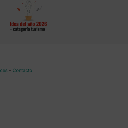
aces
–
Contacto