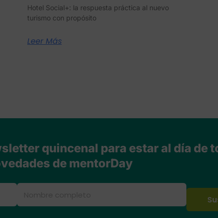
Hotel Social+: la respuesta práctica al nuevo
turismo con propósito
Leer Más
letter quincenal para estar al día de t
vedades de mentorDay