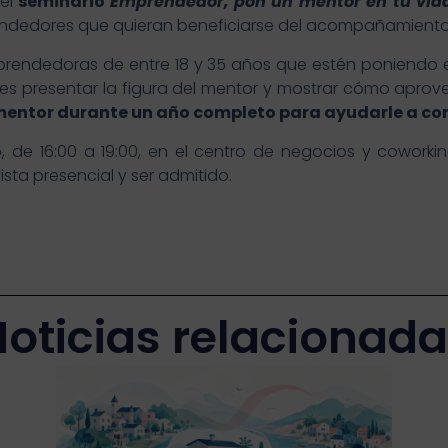
 el
seminario
Emprendedor, pon un mentor en tu vid
dedores que quieran beneficiarse del acompañamiento d
emprendedoras de entre 18 y 35 años que estén poniend
ler es presentar la figura del mentor y mostrar cómo ap
mentor durante un año completo para ayudarle a con
ro, de 16:00 a 19:00, en el centro de negocios y cowor
sta presencial y ser admitido.
oticias relacionad