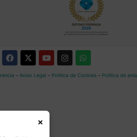
rencia
–
Aviso Legal
–
Política de Cookies
–
Política de enl