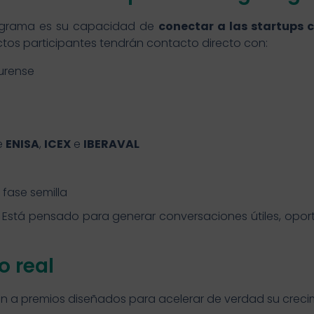
rograma es su capacidad de
conectar a las startups 
yectos participantes tendrán contacto directo con:
urense
e
ENISA
,
ICEX
e
IBERAVAL
 fase semilla
. Está pensado para generar conversaciones útiles, opo
o real
a premios diseñados para acelerar de verdad su crecim