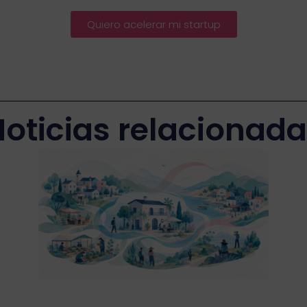
Quiero acelerar mi startup
oticias relacionad