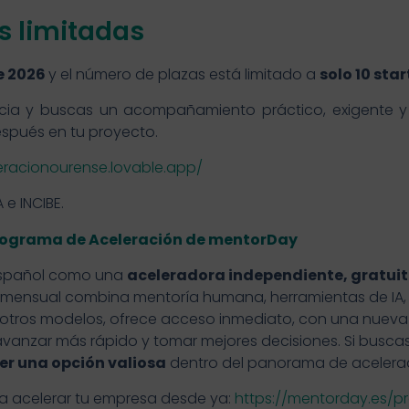
as limitadas
e 2026
y el número de plazas está limitado a
solo 10 sta
licia y buscas un acompañamiento práctico, exigente y
spués en tu proyecto.
eracionourense.lovable.app/
A e INCIBE.
l Programa de Aceleración de mentorDay
español como una
aceleradora independiente, gratuita
a mensual combina mentoría humana, herramientas de IA
de otros modelos, ofrece acceso inmediato, con una nuev
anzar más rápido y tomar mejores decisiones. Si busc
r una opción valiosa
dentro del panorama de acelera
a acelerar tu empresa desde ya:
https://mentorday.es/