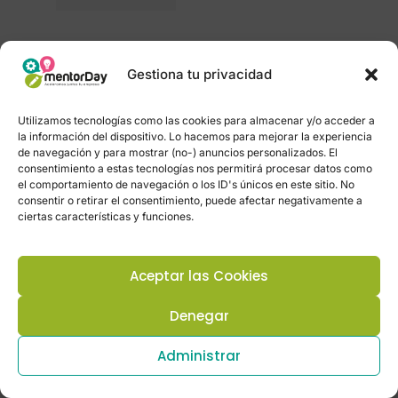
5 de agosto de 2026
Hotel Social+: Turismo
Gestiona tu privacidad
Descentralizado
Utilizamos tecnologías como las cookies para almacenar y/o acceder a
la información del dispositivo. Lo hacemos para mejorar la experiencia
de navegación y para mostrar (no-) anuncios personalizados. El
consentimiento a estas tecnologías nos permitirá procesar datos como
el comportamiento de navegación o los ID's únicos en este sitio. No
Leer más
consentir o retirar el consentimiento, puede afectar negativamente a
ciertas características y funciones.
31 de julio de 2026
Hotel Social+: Del viaje reservado al
Aceptar las Cookies
Denegar
destino vivido
Administrar
Leer más