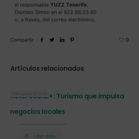
el responsable
YUZZ
Tenerife
,
Dionisio Simón en el 922.88.23.60
o, a través, del correo electrónico.
Compartir
0
Artículos relacionados
5 de agosto de 2026
Hotel Social+: Turismo que impulsa
negocios locales
Leer más