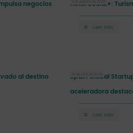
5 de agosto de 2026
 impulsa negocios
Hotel Social+: Turi
Leer más
31 de julio de 2026
ervado al destino
Spain Global Startu
aceleradora destac
Leer más