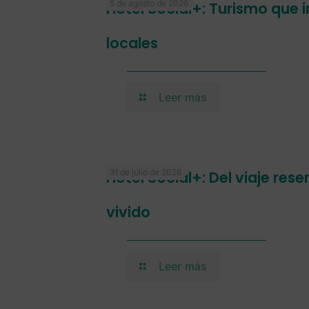
5 de agosto de 2026
Hotel Social+: Turismo que
locales
Leer más
31 de julio de 2026
Hotel Social+: Del viaje res
vivido
Leer más