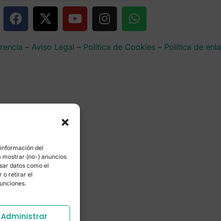
rencia
–
Aviso Legal
–
Política de Cookies
–
Política de enl
 información del
a mostrar (no-) anuncios
esar datos como el
o retirar el
funciones.
Administrar