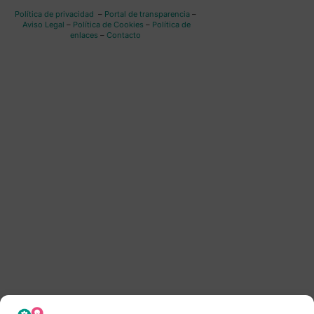
Política de privacidad
–
Portal de transparencia
–
Aviso Legal
–
Política de Cookies
–
Política de
enlaces
–
Contacto