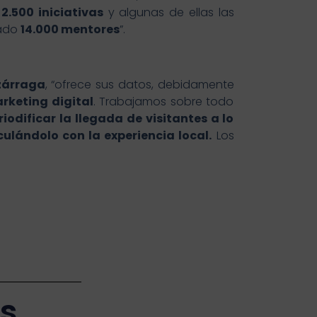
n
2.500 iniciativas
y algunas de ellas las
mado
14.000 mentores
”.
uzárraga
, “ofrece sus datos, debidamente
rketing digital
. Trabajamos sobre todo
riodificar la llegada de visitantes a lo
culándolo con la experiencia local.
Los
as