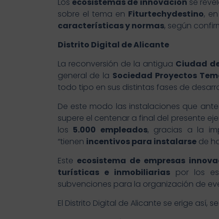
Los
ecosistemas de innovación
se reve
sobre el tema en
Fiturtechydestino
, e
características y normas
, según confi
Distrito Digital de Alicante
La reconversión de la antigua
Ciudad de
general de la
Sociedad Proyectos Tem
todo tipo en sus distintas fases de desarr
De este modo las instalaciones que ant
supere el centenar a final del presente e
los
5.000 empleados
, gracias a la i
“tienen
incentivos para instalarse
de ha
Este
ecosistema de empresas innova
turísticas e inmobiliarias
por los esp
subvenciones para la organización de ev
El Distrito Digital de Alicante se erige as