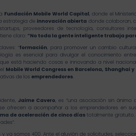
la
Fundación Mobile World Capital
, donde el Minister
 estrategia de
innovación abierta
donde colaboran, 
tartups, proveedores de tecnología, consultores inte
tiene claro:
“No toda la gente inteligente trabaja para
laves: “
formación
, para promover un cambio cultura
logía es esencial para divulgar el conocimiento entr
e que está haciendo cosas e innovando a nivel naciona
del
Mobile World Congress en Barcelona, Shanghai y
iativas de los
emprendedores
.
idente,
Jaime Cavero
, es “una asociación sin ánimo
 se ofrecen a acompañar a los emprendedores en sus 
ma de aceleración de cinco días
totalmente gratuito
dades”.
s y ya somos 400. Ante el aluvión de solicitudes, sel