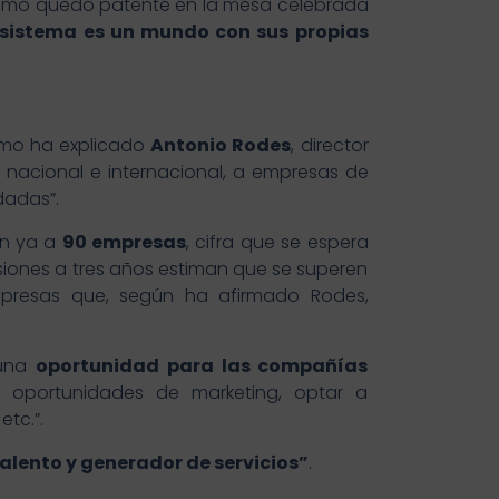
omo quedó patente en la mesa celebrada
sistema es un mundo con sus propias
mo ha explicado
Antonio Rodes
, director
o
nacional e internacional, a empresas de
adas”.
en ya a
90 empresas
, cifra que se espera
isiones a tres años estiman que se superen
mpresas que, según ha afirmado Rodes,
 una
oportunidad para las compañías
, oportunidades de marketing, optar a
etc.”.
alento y generador de servicios”
.