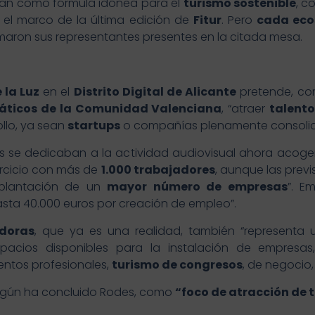
lan como fórmula idónea para el
turismo sostenible
, c
n el marco de la última edición de
Fitur
. Pero
cada eco
rmaron sus representantes presentes en la citada mesa.
 la Luz
en el
Distrito Digital de Alicante
pretende, co
áticos de la Comunidad Valenciana
, “atraer
talent
ollo, ya sean
startups
o compañías plenamente consolid
es se dedicaban a la actividad audiovisual ahora acog
jercicio con más de
1.000 trabajadores
, aunque las prev
mplantación de un
mayor número de empresas
”. E
sta 40.000 euros por creación de empleo”.
doras
, que ya es una realidad, también “representa
acios disponibles para la instalación de empresas
entos profesionales,
turismo de congresos
, de negocio, 
í, según ha concluido Rodes, como
“foco de atracción de t