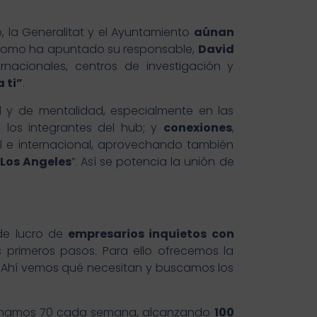
io, la Generalitat y el Ayuntamiento
aúnan
como ha apuntado su responsable,
David
rnacionales, centros de investigación y
 ti”
.
l y de mentalidad, especialmente en las
e los integrantes del hub; y
conexiones
,
l e internacional, aprovechando también
 Los Angeles
”. Así se potencia la unión de
 de lucro de
empresarios inquietos con
primeros pasos. Para ello ofrecemos la
. Ahí vemos qué necesitan y buscamos los
eccionamos 70 cada semana, alcanzando
100