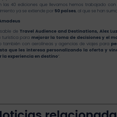
En las 40 ediciones que llevamos hemos trabajado co
iento ya se extiende por
50 países
, al que se han su
e Amadeus
nsable de
Travel Audience and Destinations, Alex L
 turística para
mejorar la toma de decisiones y el ma
ero también con aerolíneas y agencias de viajes para
pe
ista que les interesa personalizando la oferta y vin
 la experiencia en destino
”.
oticias relacionad