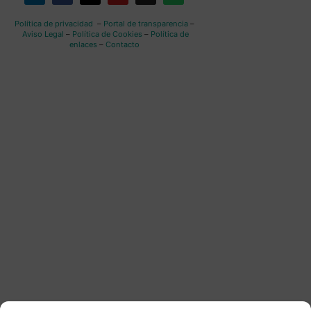
Política de privacidad
–
Portal de transparencia
–
Aviso Legal
–
Política de Cookies
–
Política de
enlaces
–
Contacto