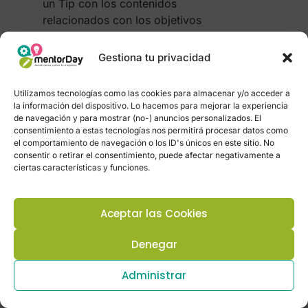
un Tip con los contenidos
relacionados con los objetivos
planteados.
Gestiona tu privacidad
Contenidos:
Se trata de lecturas de corta
Utilizamos tecnologías como las cookies para almacenar y/o acceder a
duración que aportarán información
la información del dispositivo. Lo hacemos para mejorar la experiencia
de navegación y para mostrar (no-) anuncios personalizados. El
sobre:
consentimiento a estas tecnologías nos permitirá procesar datos como
el comportamiento de navegación o los ID's únicos en este sitio. No
importancia y necesidad del
consentir o retirar el consentimiento, puede afectar negativamente a
emprendimiento.
ciertas características y funciones.
Ideas y oportunidades.
Aceptar las Cookies
La figura del emprendedor.
El proceso de emprendimiento.
Denegar
metodología:
Administrar
Lectura individual.