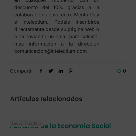
en cualquier momento con un
descuento del 10% gracias a la
colaboración activa entre MentorDay
e Intelectium. Podéis inscribiros
directamente desde su página web o
bien enviando un email para solicitar
más información a la dirección
comunicacion@intelectium.com
Compartir
0
Artículos relacionados
1 de abril de 2025
Fomento de la Economía Social