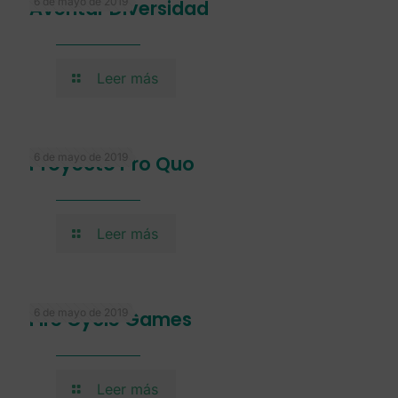
6 de mayo de 2019
Aventar Diversidad
Leer más
6 de mayo de 2019
Proyecto Pro Quo
Leer más
6 de mayo de 2019
Fire Cycle Games
Leer más