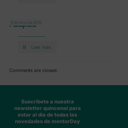
6 de mayo de 2019
Palapala
Leer más
Comments are closed.
Suscríbete a nuestra
newsletter quincenal para
estar al día de todas las
novedades de mentorDay