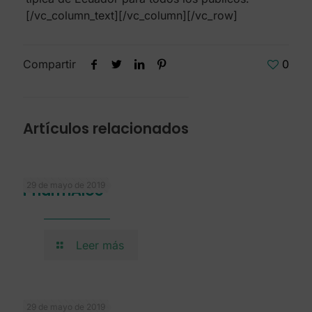
[/vc_column_text][/vc_column][/vc_row]
Compartir
0
Artículos relacionados
29 de mayo de 2019
PharmAloe
Leer más
29 de mayo de 2019