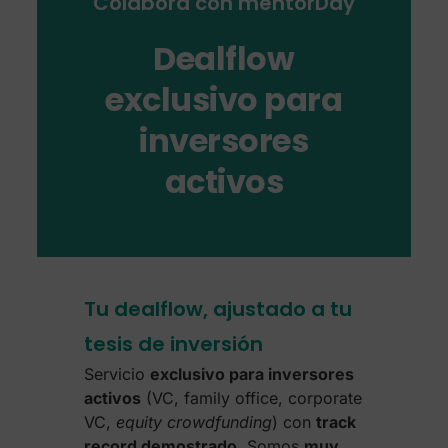
Colabora con mentorDay
Dealflow
exclusivo para
inversores
activos
Tu dealflow, ajustado a tu
tesis de inversión
Servicio
exclusivo para inversores
activos
(VC, family office, corporate
VC,
equity crowdfunding
) con
track
record demostrado
. Somos
muy