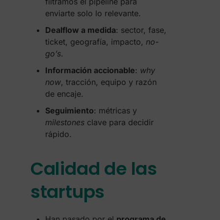
filtramos el pipeline para
enviarte solo lo relevante.
Dealflow a medida
: sector, fase,
ticket, geografía, impacto,
no-
go’s
.
Información accionable
:
why
now
, tracción, equipo y razón
de encaje.
Seguimiento
: métricas y
milestones
clave para decidir
rápido.
Calidad de las
startups
Han pasado por el
programa de