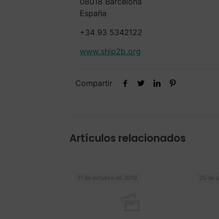
08018 Barcelona
España
+34 93 5342122
www.ship2b.org
Compartir
Artículos relacionados
11 de octubre de 2019
25 de 