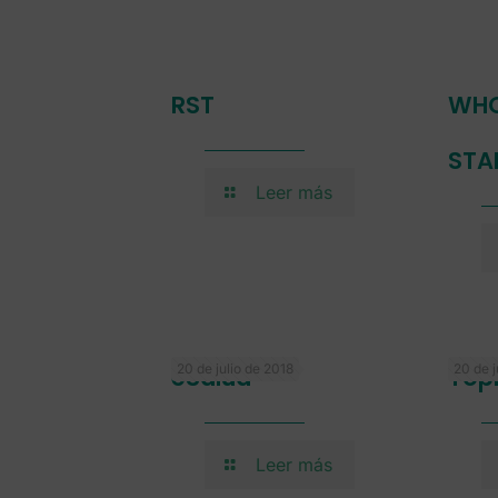
RST
WHO
STA
Leer más
20 de julio de 2018
20 de j
eSalud
Top
Leer más