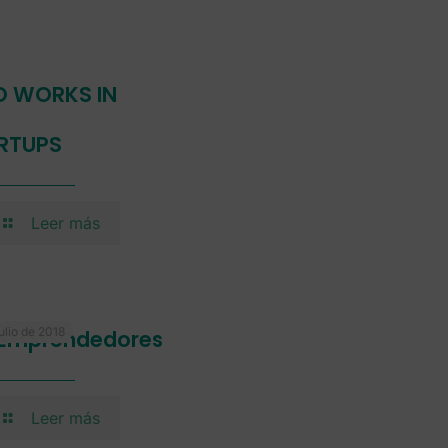
 WORKS IN
RTUPS
Leer más
ulio de 2018
Emprendedores
Leer más