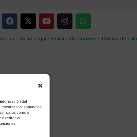
rencia
–
Aviso Legal
–
Política de Cookies
–
Política de enl
 información del
a mostrar (no-) anuncios
esar datos como el
o retirar el
funciones.