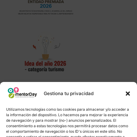
Gestiona tu privacidad
Política de privacidad
–
Portal de transparencia
–
Utilizamos tecnologías como las cookies para almacenar y/o acceder a
Aviso Legal
–
Política de Cookies
–
Política de
la información del dispositivo. Lo hacemos para mejorar la experiencia
enlaces
–
Contacto
de navegación y para mostrar (no-) anuncios personalizados. El
consentimiento a estas tecnologías nos permitirá procesar datos como
el comportamiento de navegación o los ID's únicos en este sitio. No
consentir o retirar el consentimiento, puede afectar negativamente a