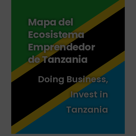
Mapa del
Ecosistema
Emprendedor
de Tanzania
Doing Business,
Invest in
Tanzania