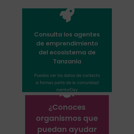
Añade los agentes
al ecosistema
Consulta los agentes
de emprendimiento
Ayúdanos a completar este
ecosistema
mapa del ecosistema para que
del ecosistema de
Ver agentes del
otros emprendedores puedan
Tanzania
acceder a más recursos.
Puedes ver los datos de contacto
Completa el
si formas parte de la comunidad
cuestionario
mentorDay
¿Conoces
organismos que
puedan ayudar