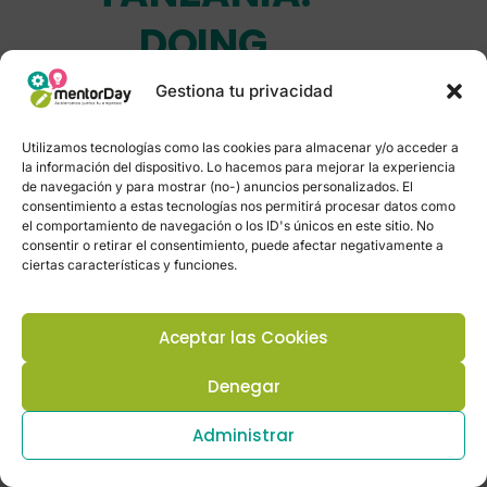
DOING
BUSINESS,
Gestiona tu privacidad
INVEST IN
Utilizamos tecnologías como las cookies para almacenar y/o acceder a
la información del dispositivo. Lo hacemos para mejorar la experiencia
TANZANIA.
de navegación y para mostrar (no-) anuncios personalizados. El
consentimiento a estas tecnologías nos permitirá procesar datos como
el comportamiento de navegación o los ID's únicos en este sitio. No
consentir o retirar el consentimiento, puede afectar negativamente a
ciertas características y funciones.
AGENTES DEL ECOSISTEMA
STARTUPS TANZANIA
Aceptar las Cookies
Denegar
Administrar