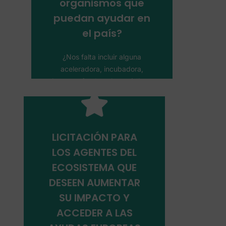
organismos que
mapa para ayudar a otros
puedan ayudar en
Ayúdanos a completar este
el país?
al ecosistema
Añade los agentes
¿Nos falta incluir alguna
aceleradora, incubadora,
inversor, fondo, microcréditos,
ONG, asociación?
LICITACIÓN PARA
LOS AGENTES DEL
ECOSISTEMA QUE
Presentar solicitud
DESEEN AUMENTAR
SU IMPACTO Y
ACCEDER A LAS