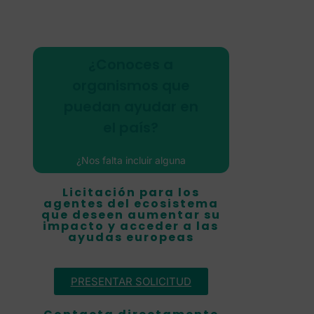
Haz clic aquí
¿Conoces a
cuestionario.
organismos que
puedes añadir en este
puedan ayudar en
otros emprendedores. Los
mapa para que sirva de guía a
el país?
Ayúdanos a completar este
¿Nos falta incluir alguna
del ecosistema
aceleradora, incubadora,
Añade los agentes
Licitación para los
inversor, fondo, microcréditos,
agentes del ecosistema
ONG, asociación?
que deseen aumentar su
impacto y acceder a las
ayudas europeas
PRESENTAR SOLICITUD