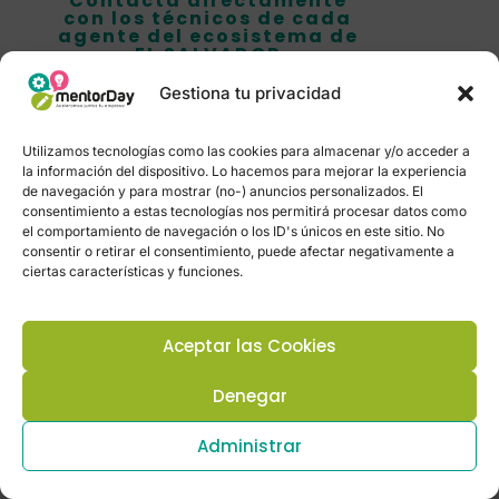
Contacta directamente
con los técnicos de cada
agente del ecosistema de
EL SALVADOR
Gestiona tu privacidad
TÉCNICOS
Utilizamos tecnologías como las cookies para almacenar y/o acceder a
la información del dispositivo. Lo hacemos para mejorar la experiencia
de navegación y para mostrar (no-) anuncios personalizados. El
consentimiento a estas tecnologías nos permitirá procesar datos como
EL SALVADOR
el comportamiento de navegación o los ID's únicos en este sitio. No
consentir o retirar el consentimiento, puede afectar negativamente a
ciertas características y funciones.
Aceptar las Cookies
Estadísticas en tiempo real. Reloj de
la población para El Salvador
Denegar
Administrar
+