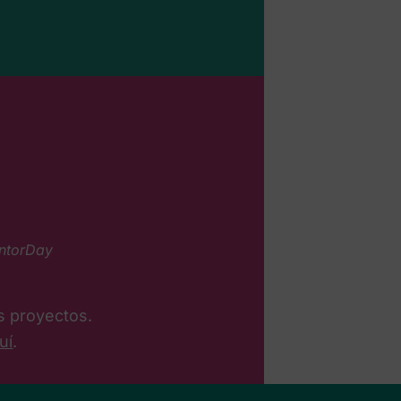
entorDay
 proyectos.
uí
.