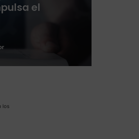
pulsa el
or
 los