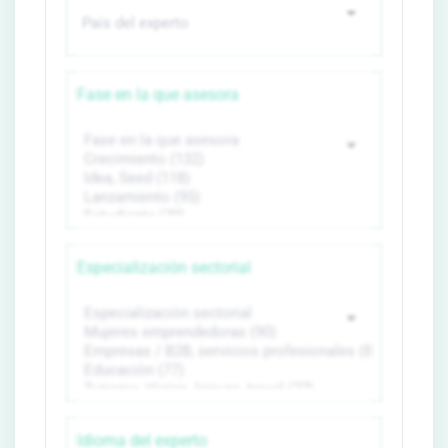
Fase en la que asesora
Especialización sectorial
Idioma del experto