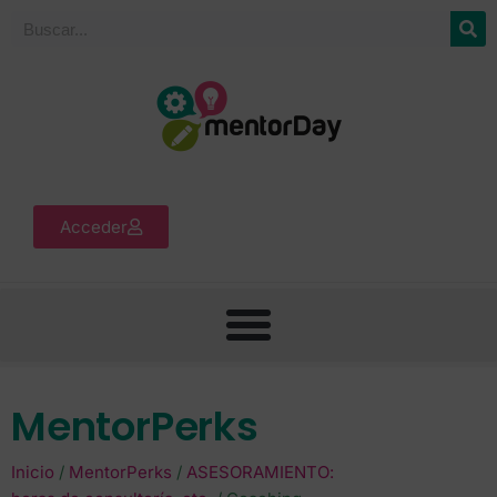
Acceder
MentorPerks
Inicio
/
MentorPerks
/
ASESORAMIENTO: