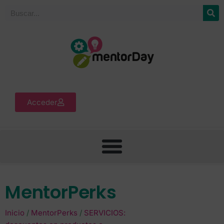
Acceder
MentorPerks
Inicio
/
MentorPerks
/
SERVICIOS: