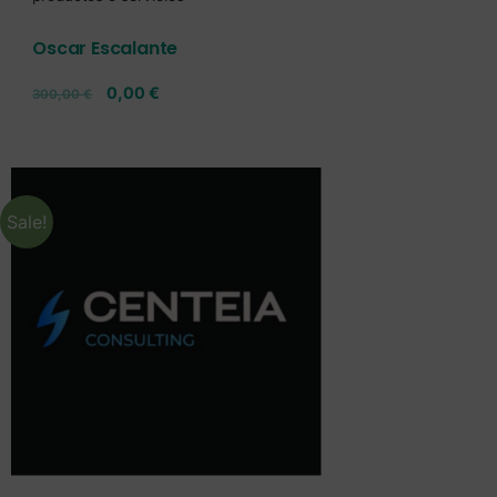
Oscar Escalante
0,00
€
300,00
€
Sale!