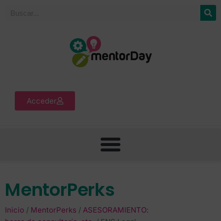
Acceder
MentorPerks
Inicio
/
MentorPerks
/
ASESORAMIENTO: