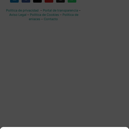
Política de privacidad
–
Portal de transparencia
–
Aviso Legal
–
Política de Cookies
–
Política de
enlaces
–
Contacto