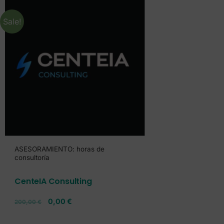
Sale!
ASESORAMIENTO: horas de
consultoría
CenteIA Consulting
0,00
€
200,00
€