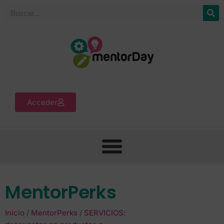
Acceder
MentorPerks
Inicio
/
MentorPerks
/
SERVICIOS: