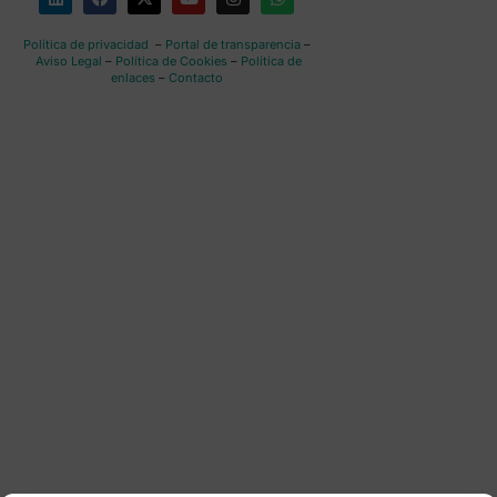
Política de privacidad
–
Portal de transparencia
–
Aviso Legal
–
Política de Cookies
–
Política de
enlaces
–
Contacto