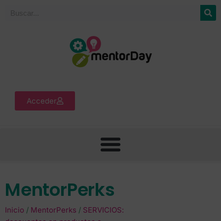
Acceder
MentorPerks
Inicio
/
MentorPerks
/
SERVICIOS: