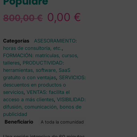
Populāre
0,00
€
800,00
€
Categorías
ASESORAMIENTO:
horas de consultoría, etc.
,
FORMACIÓN: matrículas, cursos,
talleres
,
PRODUCTIVIDAD:
herramientas, software, SaaS
gratuito o con ventajas
,
SERVICIOS:
descuentos en productos o
servicios
,
VENTAS: facilita el
acceso a más clientes
,
VISIBILIDAD:
difusión, comunicación, bonos de
publicidad
Beneficiario
A toda la comunidad
Una sesión intensiva de 60 minutos