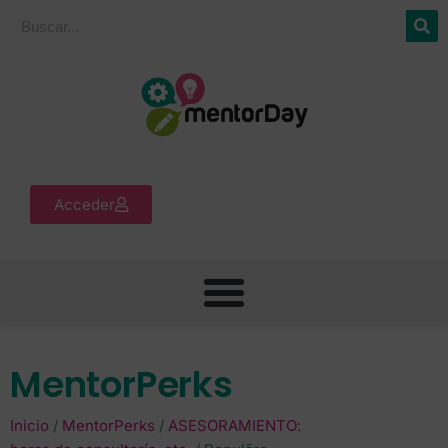
Acceder
MentorPerks
Inicio
/
MentorPerks
/
ASESORAMIENTO: