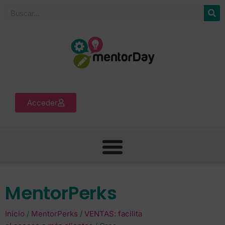
Acceder
MentorPerks
Inicio
/
MentorPerks
/
VENTAS: facilita