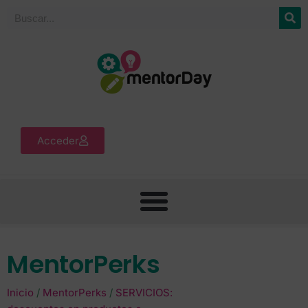
Acceder
MentorPerks
Inicio
/
MentorPerks
/
SERVICIOS: