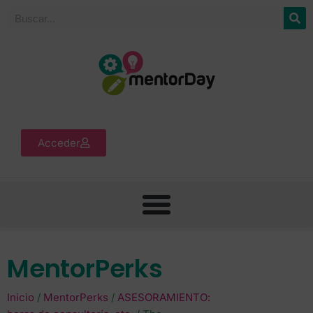
Acceder
MentorPerks
Inicio
/
MentorPerks
/
ASESORAMIENTO: