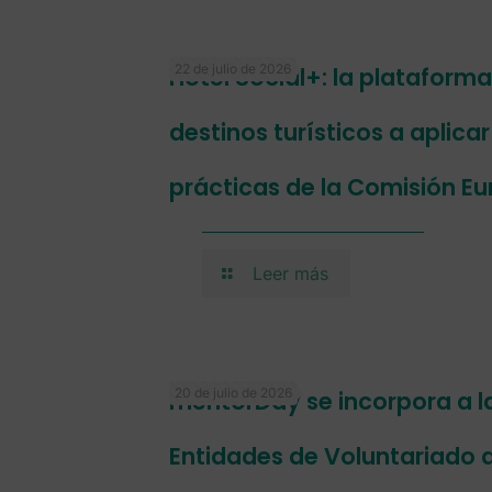
22 de julio de 2026
Hotel Social+: la plataform
destinos turísticos a aplica
prácticas de la Comisión E
Leer más
20 de julio de 2026
mentorDay se incorpora a l
Entidades de Voluntariado 