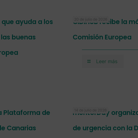
20 de julio de 2026
a que ayuda a los
CIDIHUB recibe la má
r las buenas
Comisión Europea
uropea
Leer más
14 de julio de 2026
a Plataforma de
mentorDay organiza 
de Canarias
de urgencia con la D