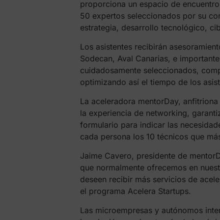
proporciona un espacio de encuentr
50 expertos seleccionados por su con
estrategia, desarrollo tecnológico, ci
Los asistentes recibirán asesoramient
Sodecan, Aval Canarias, e important
cuidadosamente seleccionados, compa
optimizando así el tiempo de los asist
La aceleradora mentorDay, anfitriona d
la experiencia de networking, garant
formulario para indicar las necesidade
cada persona los 10 técnicos que má
Jaime Cavero, presidente de mentorDay
que normalmente ofrecemos en nuestr
deseen recibir más servicios de acel
el programa Acelera Startups.
Las microempresas y autónomos intere