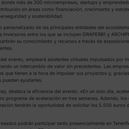
o donde más de 200 microempresas, startups y emprendedo
tribución en áreas como financiación, crecimiento y estrat
berseguridad y sostenibilidad.
o personalizado de las principales entidades del ecosistem
es inversores entre los que se incluyen DRAPERB1 y ARCH
rtirán su conocimiento y recursos a través de exposicione
entes.
el evento, empleará asistentes virtuales impulsados por Inte
izando un intercambio de valor sin precedentes. Las empres
s que tienen a la hora de impulsar sus proyectos y, gracias a
s pueden ayudarles.
, destaca la eficiencia del evento: «En un solo día, acele
o programa de aceleración en tres semanas. Además, los e
eración tendrán la oportunidad de solicitar los 5.500 euro
sados podrán participar tanto presencialmente en Tenerife