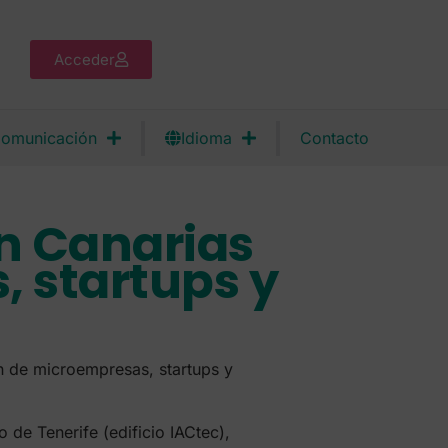
Acceder
omunicación
Idioma
Contacto
en Canarias
 startups y
ón de microempresas, startups y
 de Tenerife (edificio IACtec),