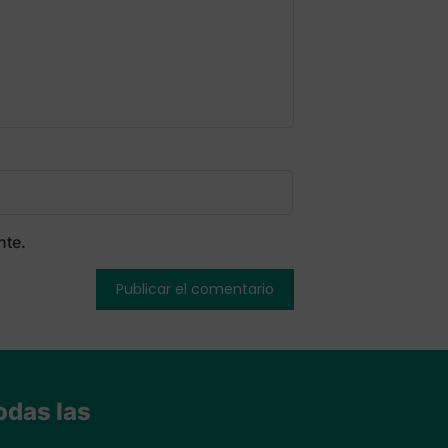
nte.
odas las