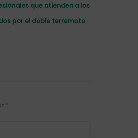
esionales que atienden a los
os por el doble terremoto
con
*