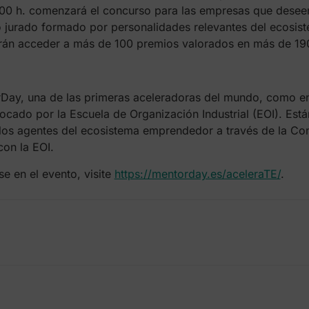
 16.00 h. comenzará el concurso para las empresas que desee
do jurado formado por personalidades relevantes del ecosi
án acceder a más de 100 premios valorados en más de 19
Day, una de las primeras aceleradoras del mundo, como en
do por la Escuela de Organización Industrial (EOI). Están 
los agentes del ecosistema emprendedor a través de la Con
on la EOI.
se en el evento, visite
https://mentorday.es/aceleraTE/
.