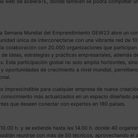
gina web de aceleraTE, donde también se podrá completar un 
n la Semana Mundial del Emprendimiento GEW23 abre un corr
tunidad única de interconectarse con una vibrante red de 
de la colaboración con 20.000 organizaciones que particip
l de ideas, estrategias y prácticas empresariales, además 
 Esta participación global no solo amplía horizontes, sino 
s y oportunidades de crecimiento a nivel mundial, permitie
onal.
to imprescindible para cualquier empresa de nueva creació
l conocimiento más actualizados en un espacio diseñado pa
tes que deseen conectar con expertos en 180 países.
10.00 h. y se extiende hasta las 14.00 h. donde 40 organi
s podrán reunirse con más de 50 técnicos, aprovechando el 