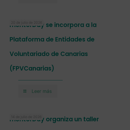
20 de julio de 2026
mentorDay se incorpora a la
Plataforma de Entidades de
Voluntariado de Canarias
(FPVCanarias)
Leer más
14 de julio de 2026
mentorDay organiza un taller