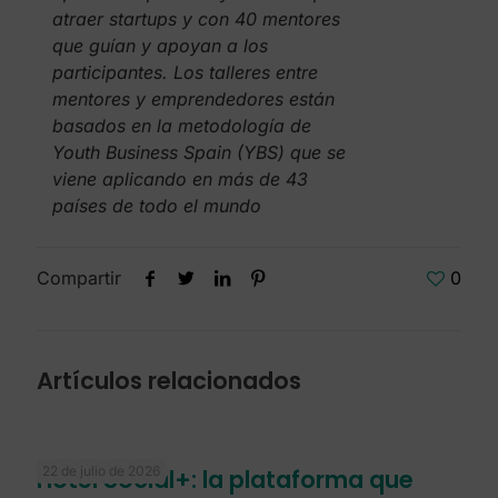
atraer startups y con 40 mentores
que guían y apoyan a los
participantes. Los talleres entre
mentores y emprendedores están
basados en la metodología de
Youth Business Spain (YBS) que se
viene aplicando en más de 43
países de todo el mundo
Compartir
0
Artículos relacionados
22 de julio de 2026
Hotel Social+: la plataforma que