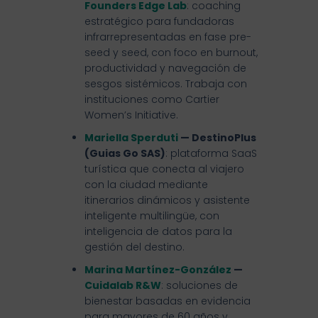
Founders Edge Lab
: coaching
estratégico para fundadoras
infrarrepresentadas en fase pre-
seed y seed, con foco en burnout,
productividad y navegación de
sesgos sistémicos. Trabaja con
instituciones como Cartier
Women’s Initiative.
Mariella Sperduti
— DestinoPlus
(Guias Go SAS)
: plataforma SaaS
turística que conecta al viajero
con la ciudad mediante
itinerarios dinámicos y asistente
inteligente multilingüe, con
inteligencia de datos para la
gestión del destino.
Marina Martínez-González
—
Cuidalab R&W
: soluciones de
bienestar basadas en evidencia
para mayores de 60 años y