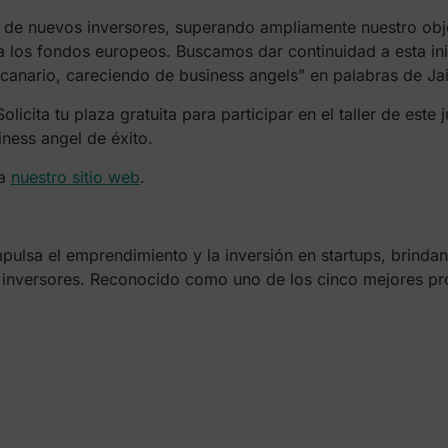
n de nuevos inversores, superando ampliamente nuestro obje
los fondos europeos. Buscamos dar continuidad a esta inici
canario, careciendo de business angels” en palabras de Ja
licita tu plaza gratuita para participar en el taller de este
iness angel de éxito.
ta
nuestro sitio web
.
ulsa el emprendimiento y la inversión en startups, brinda
nversores. Reconocido como uno de los cinco mejores pr