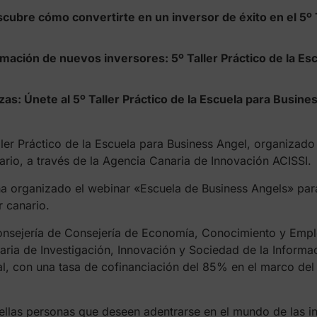
scubre cómo convertirte en un inversor de éxito en el 5º T
mación de nuevos inversores: 5º Taller Práctico de la Es
zas: Únete al 5º Taller Práctico de la Escuela para Busine
ller Práctico de la Escuela para Business Angel, organizad
rio, a través de la Agencia Canaria de Innovación ACISSI.
 organizado el webinar «Escuela de Business Angels» para
 canario.
Consejería de Consejería de Economía, Conocimiento y Empl
ria de Investigación, Innovación y Sociedad de la Informaci
l, con una tasa de cofinanciación del 85% en el marco de
uellas personas que deseen adentrarse en el mundo de las i