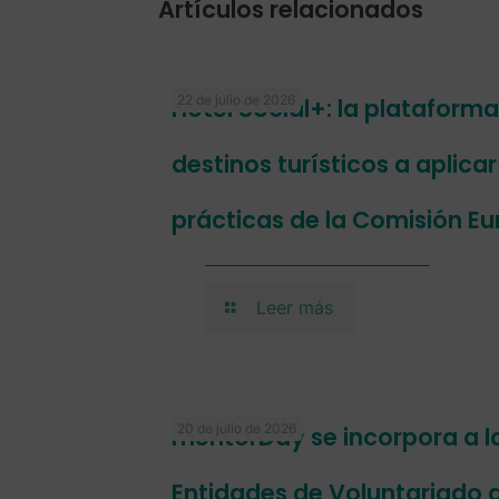
Artículos relacionados
22 de julio de 2026
Hotel Social+: la plataform
destinos turísticos a aplica
prácticas de la Comisión E
Leer más
20 de julio de 2026
mentorDay se incorpora a l
Entidades de Voluntariado 