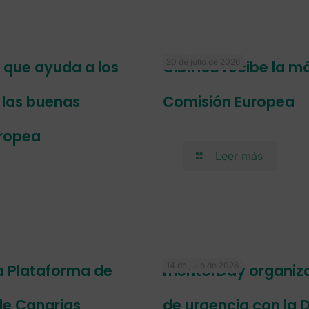
20 de julio de 2026
a que ayuda a los
CIDIHUB recibe la má
r las buenas
Comisión Europea
uropea
Leer más
14 de julio de 2026
a Plataforma de
mentorDay organiza 
de Canarias
de urgencia con la D