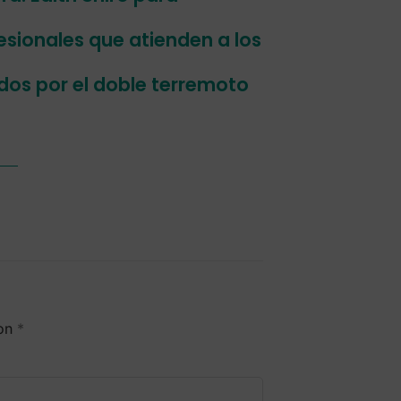
esionales que atienden a los
os por el doble terremoto
con
*