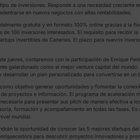
e tipo de inversiones. Responde a una necesidad creciente 
 adentrarse en nuevos negocios con altas rentabilidades.
talmente gratuita y en formato 100% online gracias a la fi
 de 100 inversores interesados. El requisito para recibir l
artups invertibles de Canarias. El plazo para nuevos inverso
 este jueves, contaremos con la participación de Enrique Pen
ente galardonado como el mejor venture capital del mundo.
desarrollar un plan personalizado para convertirse en un b
 como objetivo generar oportunidades y fomentar la conex
e proyectos e información. El programa de aceleración m
n necesaria para presentar sus pitch de manera efectiva a 
esoría, formación y acompañamiento en todas las fases. Es
ivel mundial.
endrán la oportunidad de conocer las 5 mejores startups de
 enriquecedora para descubrir proyectos innovadores y pro