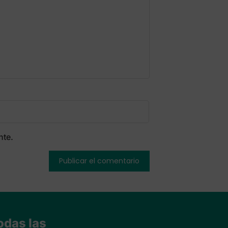
nte.
odas las