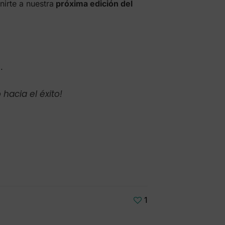
irte a nuestra
próxima edición del
.
acia el éxito!
1