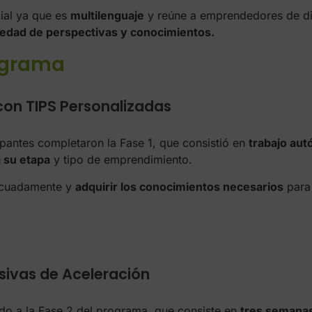
cial ya que es
multilenguaje
y reúne a emprendedores de di
iedad de perspectivas y conocimientos.
rograma
con TIPS Personalizadas
cipantes completaron la Fase 1, que consistió en
trabajo aut
 su etapa
y tipo de emprendimiento.
decuadamente y
adquirir los conocimientos necesarios
para
sivas de Aceleración
do a la Fase 2 del programa, que consiste en
tres semanas