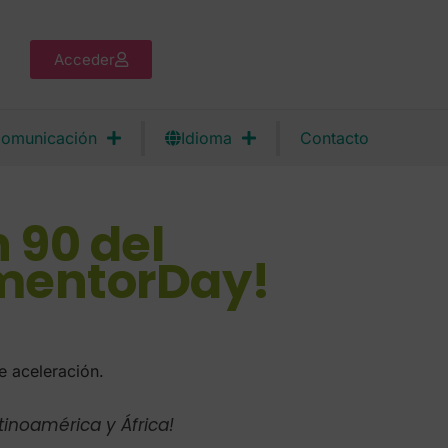
Acceder
omunicación
Idioma
Contacto
 90 del
 mentorDay!
e aceleración.
inoamérica y África!