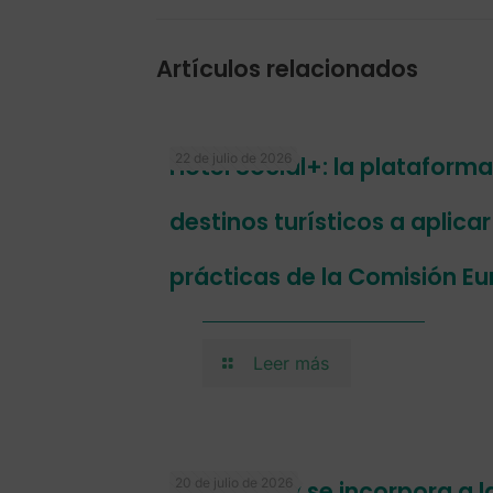
Artículos relacionados
22 de julio de 2026
Hotel Social+: la plataform
destinos turísticos a aplica
prácticas de la Comisión E
Leer más
20 de julio de 2026
mentorDay se incorpora a l