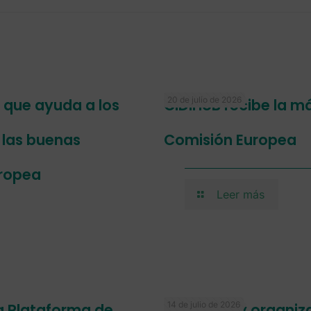
20 de julio de 2026
a que ayuda a los
CIDIHUB recibe la má
r las buenas
Comisión Europea
uropea
Leer más
14 de julio de 2026
a Plataforma de
mentorDay organiza 