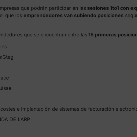
empresas que podrán participar en las
sesiones 1to1 con ex
el que los
emprendedores van subiendo posiciones
según
ndedores que se encuentran entre las
15 primeras posicion
ies
imGteg
lace
ulsae
 costes e implantación de sistemas de facturación electróni
ENDA DE LARP