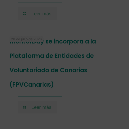
Leer más
20 de julio de 2026
mentorDay se incorpora a la
Plataforma de Entidades de
Voluntariado de Canarias
(FPVCanarias)
Leer más