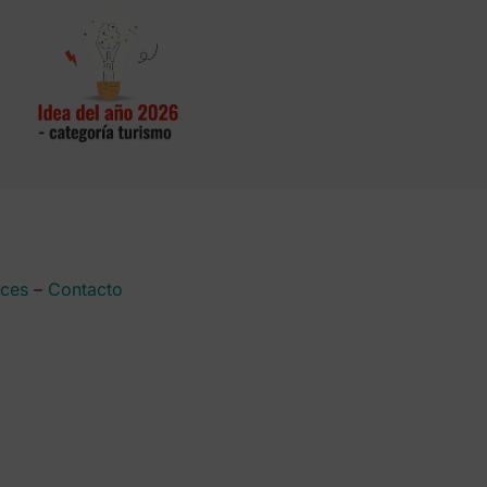
aces
–
Contacto