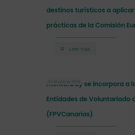
destinos turísticos a aplica
prácticas de la Comisión E
Leer más
20 de julio de 2026
mentorDay se incorpora a l
Entidades de Voluntariado 
(FPVCanarias)