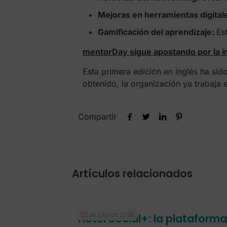
Mejoras en herramientas digital
Gamificación del aprendizaje:
Es
mentorDay sigue apostando por la in
Esta primera edición en inglés ha sid
obtenido, la organización ya trabaja
Compartir
Artículos relacionados
22 de julio de 2026
Hotel Social+: la plataform