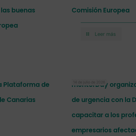
r las buenas
Comisión Europea
uropea
Leer más
14 de julio de 2026
a Plataforma de
mentorDay organiza 
de Canarias
de urgencia con la D
capacitar a los prof
empresarios afectad