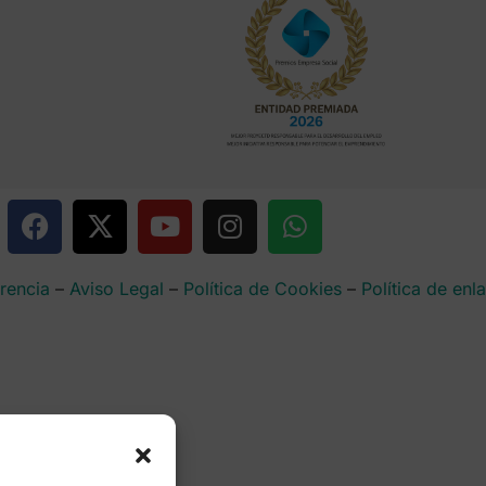
rencia
–
Aviso Legal
–
Política de Cookies
–
Política de enl