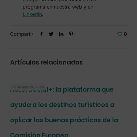
programa en nuestra web y en
LinkedIn
.
Compartir
0
Artículos relacionados
22 de julio de 2026
Hotel Social+: la plataforma que
ayuda a los destinos turísticos a
aplicar las buenas prácticas de la
Comisión Europea