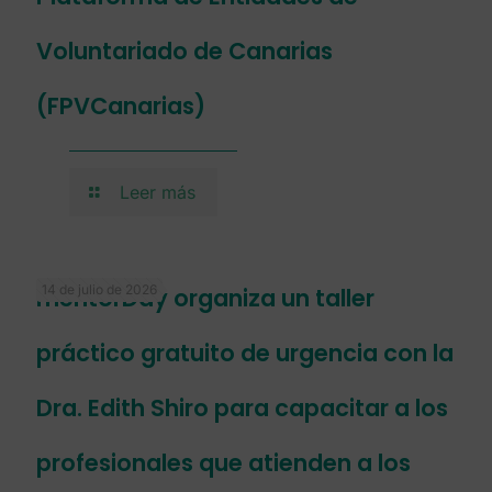
Voluntariado de Canarias
(FPVCanarias)
Leer más
14 de julio de 2026
mentorDay organiza un taller
práctico gratuito de urgencia con la
Dra. Edith Shiro para capacitar a los
profesionales que atienden a los