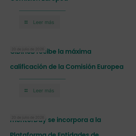
Leer más
20 de julio de 2026
CIDIHUB recibe la máxima
calificación de la Comisión Europea
Leer más
20 de julio de 2026
mentorDay se incorpora a la
Plataforma de Entidades de